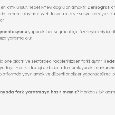
kritik unsur, hedef kitleyi doğru anlamaktır.
Demografik v
lerin temelini oluşturur. Web tasarımınızı ve sosyal medya strat
ar.
egmentasyonu
yaparak, her segment için özelleştirilmiş içerik
ıza yardımcı olur.
 öne çıkarır ve sektördeki rakiplerinizden farklılaştırır.
Hedef
ya taşır. Her iki strateji de birbirini tamamlayarak, markanızı
ru platformda yayınlamak ve düzenli analizler yaparak süreci opt
 dünyada fark yaratmaya hazır mısınız?
Markanızı bir adım 