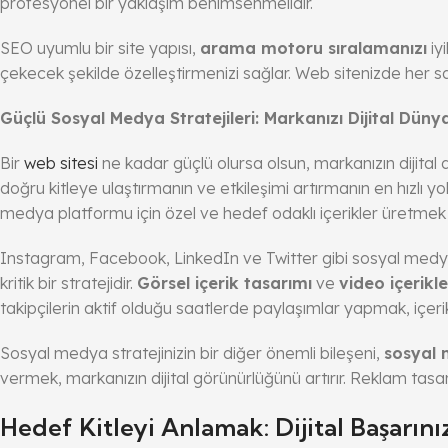
profesyonel bir yaklaşım benimsenmelidir.
SEO uyumlu bir site yapısı,
arama motoru sıralamanızı
iyi
çekecek şekilde özelleştirmenizi sağlar. Web sitenizde her sayf
Güçlü Sosyal Medya Stratejileri: Markanızı Dijital Dün
Bir
web sitesi
ne kadar güçlü olursa olsun, markanızın dijital
doğru kitleye ulaştırmanın ve etkileşimi artırmanın en hızlı y
medya platformu için özel ve hedef odaklı içerikler üretmek 
Instagram, Facebook, LinkedIn ve Twitter gibi sosyal medya ka
kritik bir stratejidir.
Görsel içerik tasarımı
ve
video içerikle
takipçilerin aktif olduğu saatlerde paylaşımlar yapmak, içerik
Sosyal medya stratejinizin bir diğer önemli bileşeni,
sosyal 
vermek, markanızın dijital görünürlüğünü artırır. Reklam tasarı
Hedef Kitleyi Anlamak: Dijital Başarını