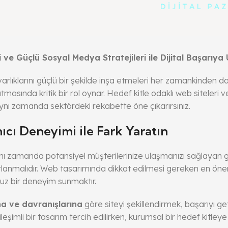
ve Güçlü Sosyal Medya Stratejileri ile Dijital Başarıya 
 varlıklarını güçlü bir şekilde inşa etmeleri her zamankinden 
sında kritik bir rol oynar. Hedef kitle odaklı web siteleri ve
nı zamanda sektördeki rekabette öne çıkarırsınız.
ıcı Deneyimi ile Fark Yaratın
nı zamanda potansiyel müşterilerinize ulaşmanızı sağlayan güç
tasarlanmalıdır. Web tasarımında dikkat edilmesi gereken en öne
suz bir deneyim sunmaktır.
ına ve davranışlarına
göre siteyi şekillendirmek, başarıyı get
ileşimli bir tasarım tercih edilirken, kurumsal bir hedef kitle