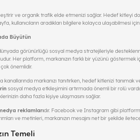
leştirir ve organik trafik elde etmenizi sağlar. Hedef kitleyi doğ
a, kullanıcıların aradıkları bilgilere kolayca ulaşabilmesi için
yada Büyütün
 dünyada görünürlüğü sosyal medya stratejileriyle desteklenm
oludur. Her platform, markanızın farklı bir yüzünü göstermek iç
çok önemlidir.
nallarında markanızı tanıtırken, hedef kitlenizi tanımak ve o
rin
sosyal medya etkileşimini artırmada önemli bir rolü vardı
lerinizin daha fazla kişiye ulaşmasını sağlar.
medya reklamları
dır. Facebook ve Instagram gibi platform
mları ve metinleri, markanızın mesajını net bir şekilde iletece
zın Temeli