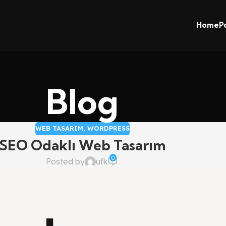
Home
P
Blog
WEB TASARIM
,
WORDPRESS
SEO Odaklı Web Tasarım
0
Posted by
ufk