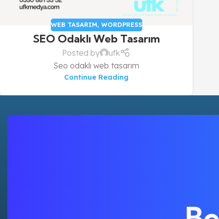
WEB TASARIM
,
WORDPRESS
SEO Odaklı Web Tasarım
Posted by
ufk
Seo odaklı web tasarım
Continue Reading
Be