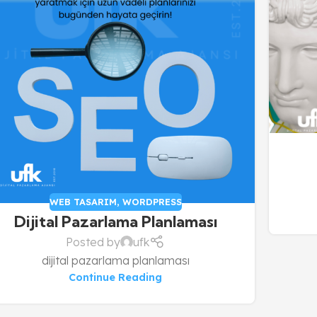
WEB TASARIM
,
WORDPRESS
Dijital Pazarlama Planlaması
Posted by
ufk
dijital pazarlama planlaması
Continue Reading