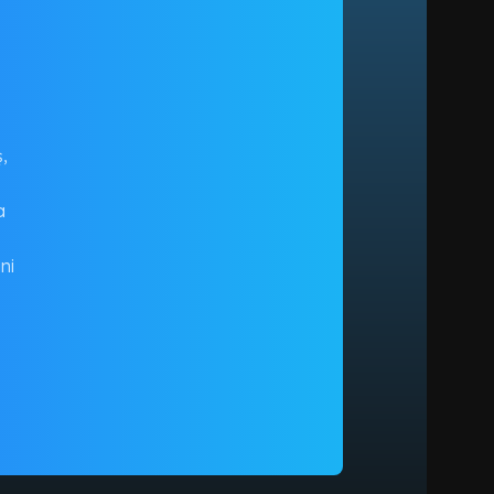
,
a
ni