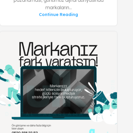
pazarlaması, günümüz dijital dünyasında
markaların...
Continue Reading