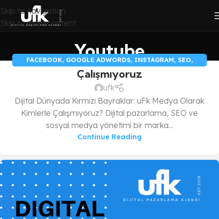
Skip to navigation
Skip to main content
Youtube
FACEBOOK
,
GOOGLE ADWORDS
,
INSTAGRAM
,
SEO
,
Çalışmıyoruz
TIKTOK
,
YOUTUBE
ufk
Dijital Dünyada Kırmızı Bayraklar: uFk Medya Olarak
Kimlerle Çalışmıyoruz? Dijital pazarlama, SEO ve
sosyal medya yönetimi bir marka...
Continue Reading