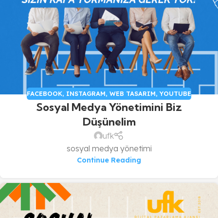
FACEBOOK
,
INSTAGRAM
,
WEB TASARIM
,
YOUTUBE
Sosyal Medya Yönetimini Biz
Düşünelim
ufk
sosyal medya yönetimi
Continue Reading