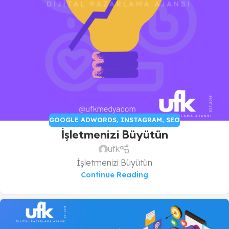
GOOGLE ADWORDS
,
INSTAGRAM
,
SEO
İşletmenizi Büyütün
ufk
İşletmenizi Büyütün
Continue Reading